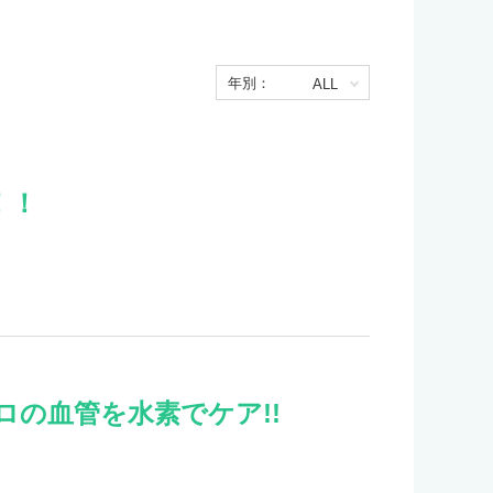
年別：
！！
ロの血管を水素でケア!!